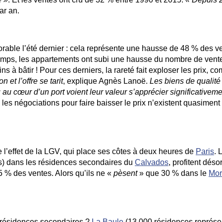
ar an.
orable l’été dernier : cela représente une hausse de 48 % des v
emps, les appartements ont subi une hausse du nombre de vent
s à bâtir ! Pour ces derniers, la rareté fait exploser les prix, 
et l’offre se tarit
, explique Agnès Lanoë.
Les biens de qualité
au cœur d’un port voient leur valeur s’apprécier significativeme
 les négociations pour faire baisser le prix n’existent quasiment 
 l’effet de la LGV, qui place ses côtes à deux heures de
Paris
. 
es) dans les résidences secondaires du
Calvados
, profitent dés
5 % des ventes. Alors qu’ils ne «
pèsent
» que 30 % dans le
Mor
de résidences secondaires ?
La Baule
(13 000 résidences représe