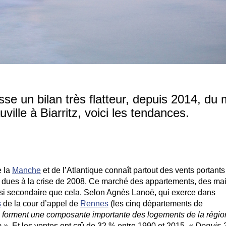
sse un bilan très flatteur, depuis 2014, du
ille à Biarritz, voici les tendances.
e la
Manche
et de l’Atlantique connaît partout des vents portant
s dues à la crise de 2008. Ce marché des appartements, des ma
re si secondaire que cela. Selon Agnès Lanoë, qui exerce dans
s
de la cour d’appel de
Rennes
(les cinq départements de
 forment une composante importante des logements de la région
e »
. Et les ventes ont crû de 32 % entre 1990 et 2015.
« Depuis 