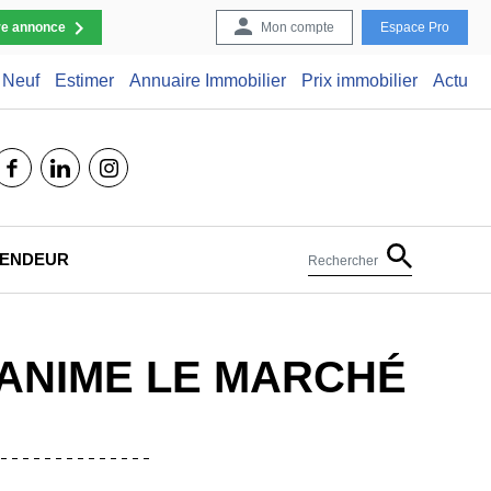
re annonce
Mon compte
Espace Pro
Neuf
Estimer
Annuaire Immobilier
Prix immobilier
Actu
facebook
linkedin
instagram
 VENDEUR
Rechercher
 ANIME LE MARCHÉ