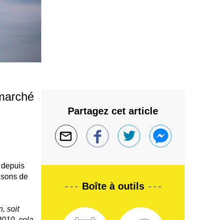
 marché
Partagez cet article
s depuis
isons de
Boîte à outils
, soit
2010, cela