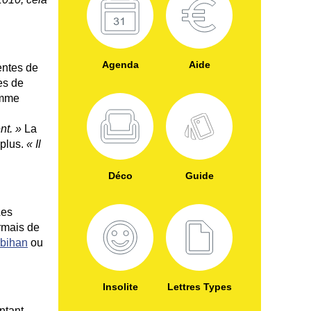
Agenda
Aide
entes de
es de
comme
nt. »
La
plus.
« Il
Déco
Guide
Les
ormais de
bihan
ou
Insolite
Lettres Types
ntant