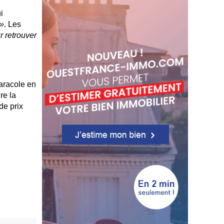
i
 »
. Les
r retrouver
aracole en
re la
de prix