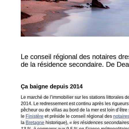
Le conseil régional des notaires dre
de la résidence secondaire. De Deauv
Ça baigne depuis 2014
Le marché de l’immobilier sur les stations littorales d
2014. Le redressement est continu après les rigueur
pêcheur ou de villas au bord de la mer est loin d’êt
le
Finistère
et préside le conseil régional des
notaire
la
Bretagne
historique),
« les résidences secondaires
13 %, à comparer aux 9,5 % en France métropolitain