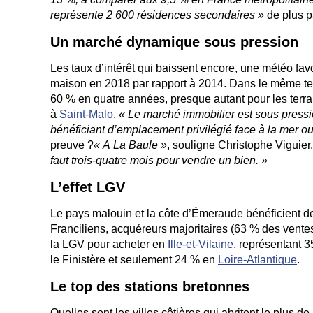
représente 2 600 résidences secondaires »
de plus p
Un marché dynamique sous pression
Les taux d’intérêt qui baissent encore, une météo fav
maison en 2018 par rapport à 2014. Dans le même t
60 % en quatre années, presque autant pour les terrain
à
Saint-Malo
.
« Le marché immobilier est sous pression 
bénéficiant d’emplacement privilégié face à la mer ou 
preuve ?
« A La Baule »
, souligne Christophe Viguier,
faut trois-quatre mois pour vendre un bien. »
L’effet LGV
Le pays malouin et la côte d’Émeraude bénéficient de
Franciliens, acquéreurs majoritaires (63 % des vent
la LGV pour acheter en
Ille-et-Vilaine
, représentant 3
le Finistère et seulement 24 % en
Loire-Atlantique
.
Le top des stations bretonnes
Quelles sont les villes côtières qui abritent le plus 